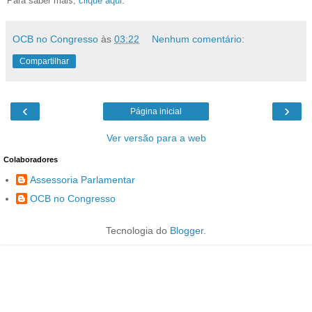
Para saber mais,
clique aqui
.
OCB no Congresso
às
03:22
Nenhum comentário:
Compartilhar
‹
›
Página inicial
Ver versão para a web
Colaboradores
Assessoria Parlamentar
OCB no Congresso
Tecnologia do
Blogger
.