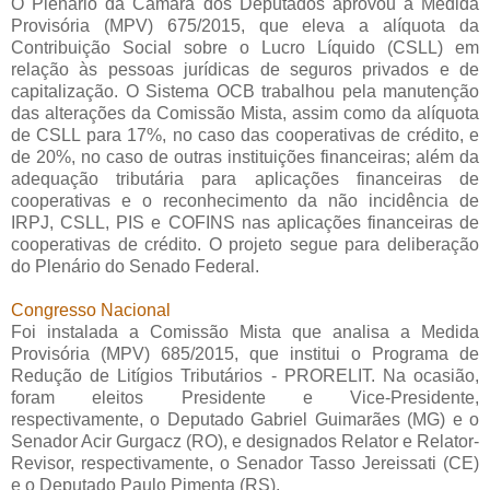
O Plenário da Câmara dos Deputados aprovou a Medida
Provisória (MPV) 675/2015, que eleva a alíquota da
Contribuição Social sobre o Lucro Líquido (CSLL) em
relação às pessoas jurídicas de seguros privados e de
capitalização. O Sistema OCB trabalhou pela manutenção
das alterações da Comissão Mista, assim como da alíquota
de CSLL para 17%, no caso das cooperativas de crédito, e
de 20%, no caso de outras instituições financeiras; além da
adequação tributária para aplicações financeiras de
cooperativas e o reconhecimento da não incidência de
IRPJ, CSLL, PIS e COFINS nas aplicações financeiras de
cooperativas de crédito. O projeto segue para deliberação
do Plenário do Senado Federal.
Congresso Nacional
Foi instalada a Comissão Mista que analisa a Medida
Provisória (MPV) 685/2015, que institui o Programa de
Redução de Litígios Tributários - PRORELIT. Na ocasião,
foram eleitos Presidente e Vice-Presidente,
respectivamente, o Deputado Gabriel Guimarães (MG) e o
Senador Acir Gurgacz (RO), e designados Relator e Relator-
Revisor, respectivamente, o Senador Tasso Jereissati (CE)
e o Deputado Paulo Pimenta (RS).